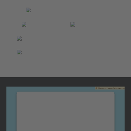
Necesitamos su consentimiento
para cargar el servicio Google
Maps.
Utilizamos un servicio de terceros para