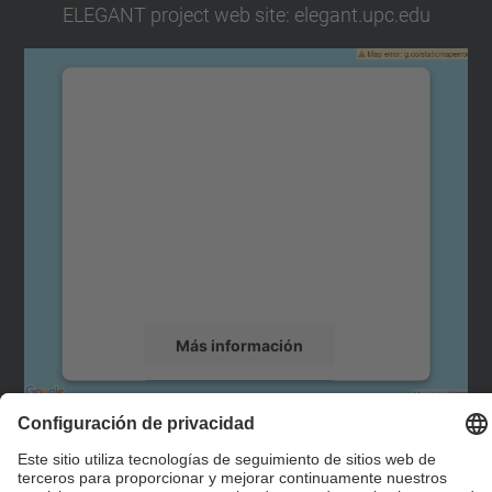
ELEGANT project web site:
elegant.upc.edu
Necesitamos su consentimiento
para cargar el servicio Google
Maps.
Utilizamos un servicio de terceros para
incrustar contenido de mapas que puede
recopilar datos sobre su actividad. Le
rogamos que revise los detalles y acepte el
servicio para ver este mapa.
Más información
Aceptar
Redes Sociales
powered by
Usercentrics Consent
Management Platform