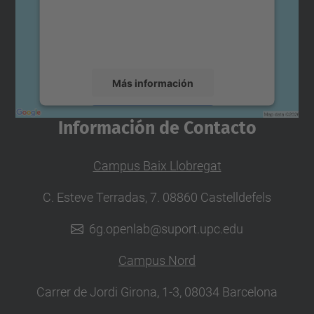
incrustar contenido de mapas que puede
recopilar datos sobre su actividad. Le
rogamos que revise los detalles y acepte el
servicio para ver este mapa.
Más información
Aceptar
Información de Contacto
powered by
Usercentrics Consent
Management Platform
Campus Baix Llobregat
C. Esteve Terradas, 7. 08860 Castelldefels
6g.openlab@suport.upc.edu
Campus Nord
Carrer de Jordi Girona, 1-3, 08034 Barcelona